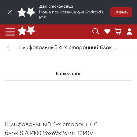
Два стахановца
Наше приложение для Android и
Открыть
IOS
Шлифовальный 4-х сторонний блок SIA P100 98х69х26мм 101407
Категории
Шлифовальный 4-х сторонний
блок SIA P100 98х69х26мм 101407