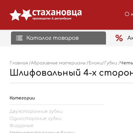
О 
Каталог товаров
А
Четы
Главная
Абразивные материалы
Блоки/Губки
Шлифовальный 4-х сторонни
Категории
Двухсторонние губки
Одностороние губки
Фигурные
Четырехсторонние блоки