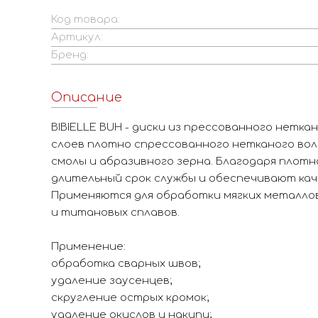
Код товара:
Артикул:
Бренд:
Описание
BIBIELLE BUH - диски из прессованного нетка
слоев плотно спрессованного нетканого вол
смолы и абразивного зерна. Благодаря плот
длительный срок службы и обеспечивают ка
Применяются для обработки мягких металлов
и титановых сплавов.
Применение:
обработка сварных швов;
удаление заусенцев;
скругление острых кромок;
удаление окислов и накипи;