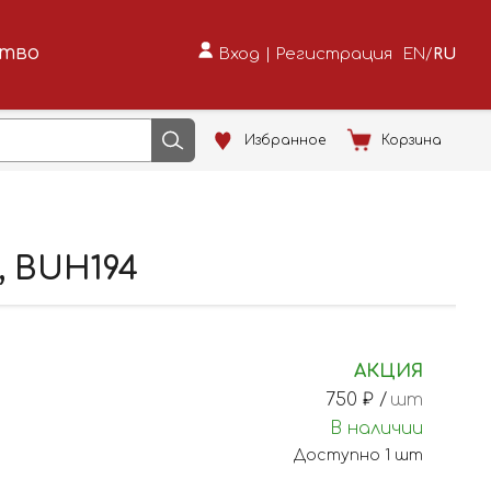
ство
Вход
|
Регистрация
EN
/
RU
Избранное
Корзина
, BUH194
АКЦИЯ
750
₽ /
шт
В наличии
Доступно
1
шт