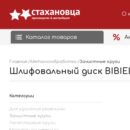
О 
Каталог товаров
А
Зачистные круги
Главная
Металлообработка
Шлифовальный диск BIBIEL
Категории
Для удаления ржавчины
Зачистные круги
Лепестковые круги
Маркеры по металлу