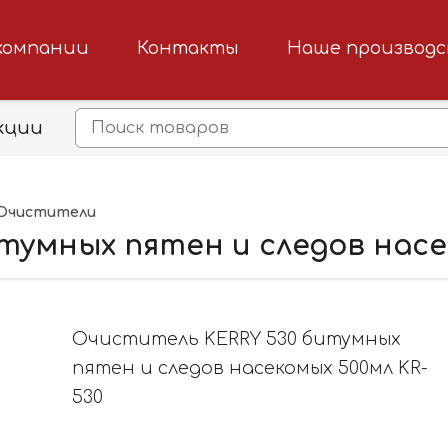
компании
Контакты
Наше производ
кции
Очистители
умных пятен и следов насе
Очиститель KERRY 530 битумных
пятен и следов насекомых 500мл KR-
530