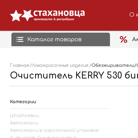
О 
Каталог товаров
А
Обезжириватели/
Главная
Лакокрасочные изделия
Очиститель KERRY 530 бит
Категории
Шпатлевки
Автоэмали
Автоэмали в аэрозольной упаковке
Антигравийные покрытия