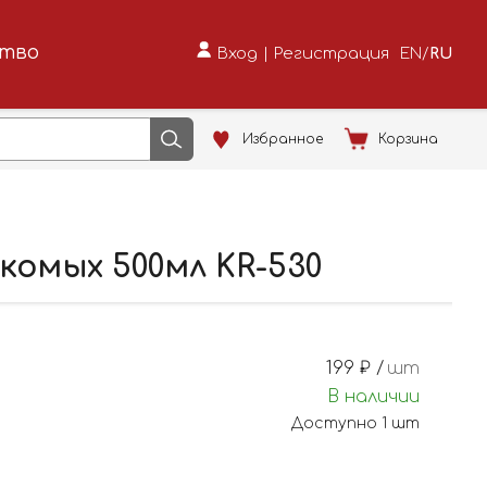
ство
Вход
|
Регистрация
EN
/
RU
Избранное
Корзина
комых 500мл KR-530
199
₽ /
шт
В наличии
Доступно
1
шт