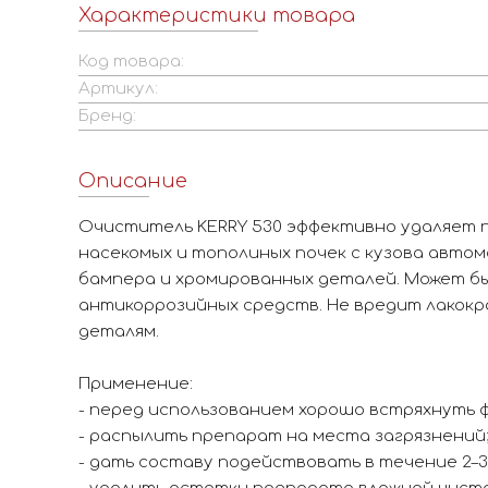
Характеристики товара
Код товара:
Артикул:
Бренд:
Описание
Очиститель KERRY 530 эффективно удаляет п
насекомых и тополиных почек с кузова автом
бампера и хромированных деталей. Может бы
антикоррозийных средств. Не вредит лакокр
деталям.
Применение:
- перед использованием хорошо встряхнуть ф
- распылить препарат на места загрязнений
- дать составу подействовать в течение 2–3