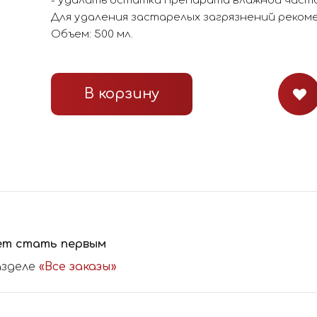
- удалить остатки препарата влажной чист
Для удаления застарелых загрязнений реко
Объем: 500 мл.
В корзину
ет стать первым
азделе
«Все заказы»