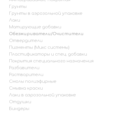
Грунты
Грунты в аэрозольной упаковке
Лаки
Матирующие добавки
Обезжириватели/Очистители
Отвердители
Пигменты (Микс системы)
Пластификаторы и спец. добавки
Покрытия специального назначения
Разбавители
Растворители
Смолы полиэфирные
Смывка краски
Лаки в аэрозольной упаковке
Отдушки
Биндеры