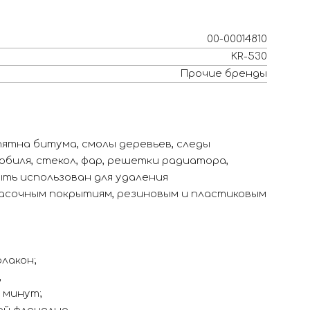
00-00014810
KR-530
Прочие бренды
ятна битума, смолы деревьев, следы
обиля, стекол, фар, решетки радиатора,
ть использован для удаления
асочным покрытиям, резиновым и пластиковым
лакон;
;
 минут;