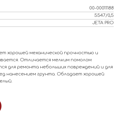
00-00011188
5547/0,5
JETA PRO
ет хорошей механической прочностью и
ывается. Отличается мелким помолом
тся для ремонта небольших повреждений и для
ед нанесением грунта. Обладает хорошей
елый.