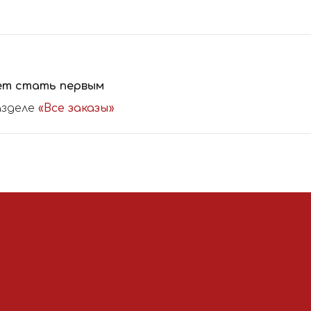
ет стать первым
азделе
«Все заказы»