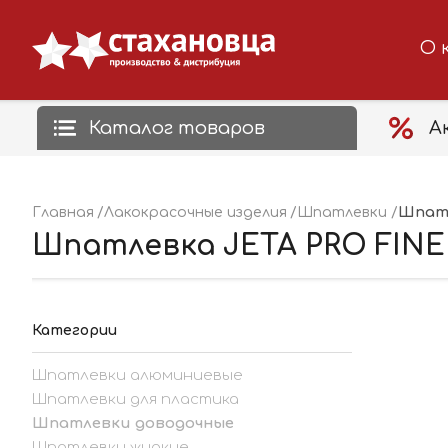
О 
Каталог товаров
А
Шпатл
Главная
Лакокрасочные изделия
Шпатлевки
Шпатлевка JETA PRO FINE д
Категории
Шпатлевки алюминиевые
Шпатлевки для пластика
Шпатлевки доводочные
Шпатлевки жидкие