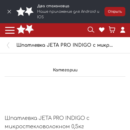
Два стахановца
Наше приложение для Android и
Открыть
IOS
Шпатлевка JETA PRO INDIGO с микростекловолокном 0,5кг 55410/0,5
Категории
Шпатлевка JETA PRO INDIGO с
микростекловолокном 0,5кг