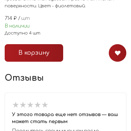
поверхности. Цвет - фиолетовый.
714
₽ /
шт
В наличии
Доступно
4
шт
В корзину
Отзывы
★
★
★
★
★
★
★
★
★
★
У этого товара еще нет отзывов — ваш
может стать первым
Поделитесь своим мнением после