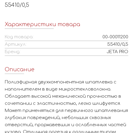
55410/0,5
Характеристики товара
Код товара:
00-00011200
Артикул:
55410/0,5
Бренд:
JETA PRO
Описание
Полиэфирная двухкомпонентная шпатлевка с
наполнителем в виде микростекловолокна.
Обладает высокой механической прочностью в
сочетании с эластичностью, легко шлифуется.
Может применяться для первичного шпатлевания
глубоких повреждений, небольших сквозных
отверстий, проржавевших и ослабленных частей
кузова. Отличная адгезия к различным типам