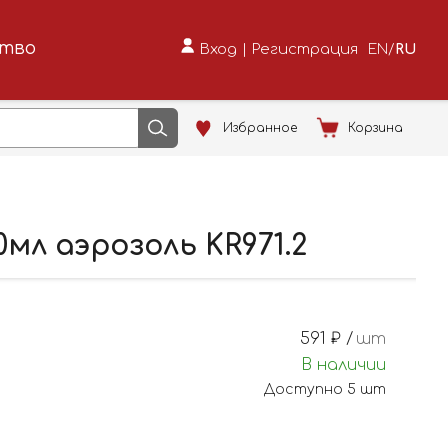
ство
Вход
|
Регистрация
EN
/
RU
Избранное
Корзина
мл аэрозоль KR971.2
591
₽ /
шт
В наличии
Доступно
5
шт