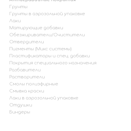
Грунты
Грунты в аэрозольной упаковке
Лаки
Матирующие добавки
Обезжириватели/Очистители
Отвердители
Пигменты (Микс системы)
Пластификаторы и спец. добавки
Покрытия специального назначения
Разбавители
Растворители
Смолы полиэфирные
Смывка краски
Лаки в аэрозольной упаковке
Отдушки
Биндеры