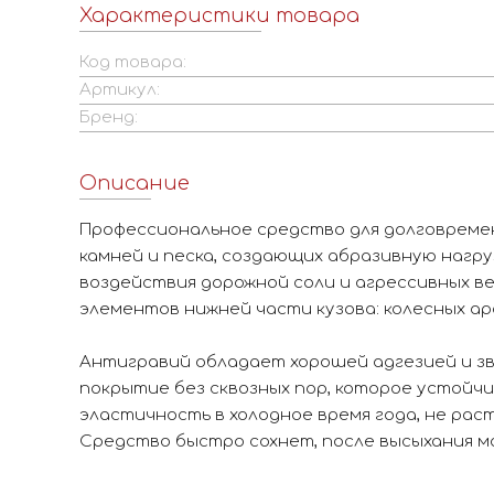
Характеристики товара
Код товара:
Артикул:
Бренд:
Описание
Профессиональное средство для долговреме
камней и песка, создающих абразивную нагру
воздействия дорожной соли и агрессивных в
элементов нижней части кузова: колесных аро
Антигравий обладает хорошей адгезией и з
покрытие без сквозных пор, которое устойч
эластичность в холодное время года, не рас
Средство быстро сохнет, после высыхания 