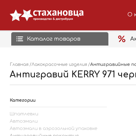
О 
Каталог товаров
А
Антигравийные п
Главная
Лакокрасочные изделия
Антигравий KERRY 971 чер
Категории
Шпатлевки
Автоэмали
Автоэмали в аэрозольной упаковке
Антигравийные покрытия