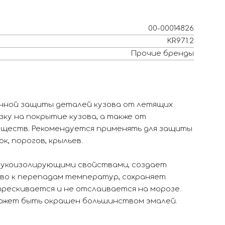
00-00014826
KR971.2
Прочие бренды
нной защиты деталей кузова от летящих
зку на покрытие кузова, а также от
еществ. Рекомендуется применять для защиты
к, порогов, крыльев.
вукоизолирующими свойствами, создает
иво к перепадам температур, сохраняет
трескивается и не отслаивается на морозе.
может быть окрашен большинством эмалей.