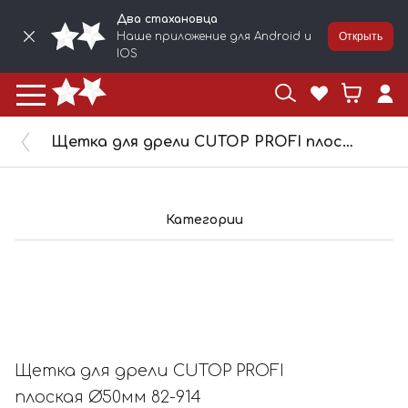
Два стахановца
Наше приложение для Android и
Открыть
IOS
Щетка для дрели CUTOP PROFI плоская Ø50мм 82-914
Категории
Щетка для дрели CUTOP PROFI
плоская Ø50мм 82-914