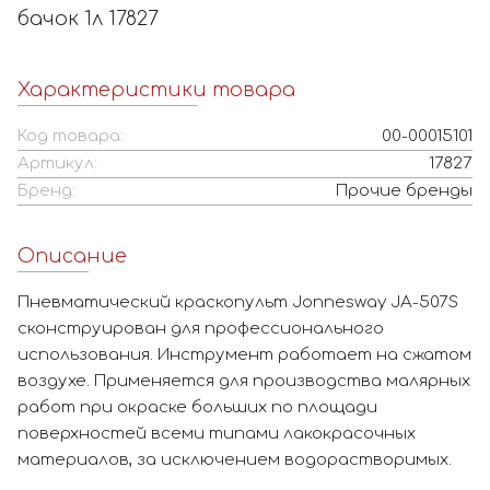
бачок 1л 17827
Характеристики товара
Код товара:
00-00015101
Артикул:
17827
Бренд:
Прочие бренды
Описание
Пневматический краскопульт Jonnesway JA-507S
сконструирован для профессионального
использования. Инструмент работает на сжатом
воздухе. Применяется для производства малярных
работ при окраске больших по площади
поверхностей всеми типами лакокрасочных
материалов, за исключением водорастворимых.