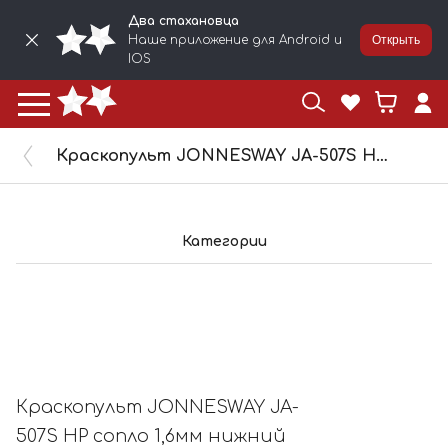
Два стахановца
Наше приложение для Android и
Открыть
IOS
Краскопульт JONNESWAY JA-507S HP сопло 1,6мм нижний бачок 1л 17827
Категории
Краскопульт JONNESWAY JA-
507S HP сопло 1,6мм нижний