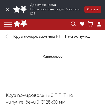
Два стахановца
Наше приложение для Android и
Открыть
IOS
Круг полировальный FIT IT на липучке, белый Ø125x30 мм, 39649
Категории
Круг полировальный FIT IT на
липучке, белый Ø125x30 мм,