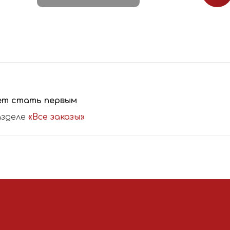
ет стать первым
азделе
«Все заказы»