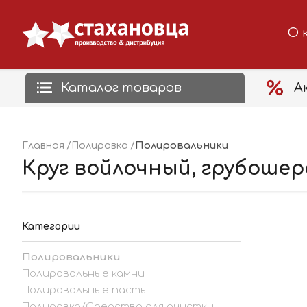
О 
Каталог товаров
А
Полировальники
Главная
Полировка
Круг войлочный, грубошер
Категории
Полировальники
Полировальные камни
Полировальные пасты
Полировка/Средство для очистки