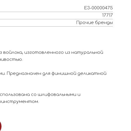
Е3-00000475
17717
Прочие бренды
з войлока, изготовленного из натуральной
чивостью.
ми. Предназначен для финишной деликатной
спользована со шлифовальными и
моинструментом.