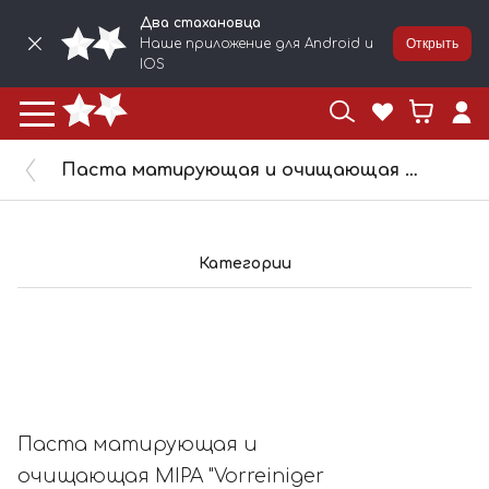
Два стахановца
Наше приложение для Android и
Открыть
IOS
Паста матирующая и очищающая MIPA "Vorreiniger "Mat&Clean" 1кг, 17236
Категории
Паста матирующая и
очищающая MIPA "Vorreiniger