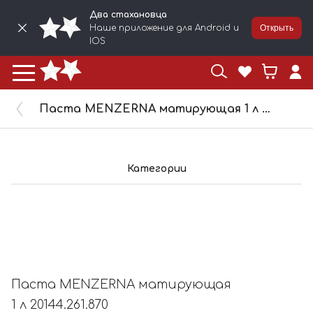
Два стахановца
Наше приложение для Android и
Открыть
IOS
Паста MENZERNA матирующая 1 л 20144.261.870
Категории
Паста MENZERNA матирующая
1 л 20144.261.870