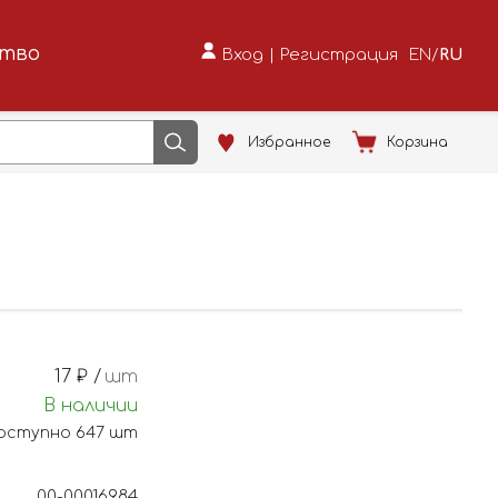
ство
Вход
|
Регистрация
EN
/
RU
Избранное
Корзина
17
₽ /
шт
В наличии
оступно
647
шт
00-00016984