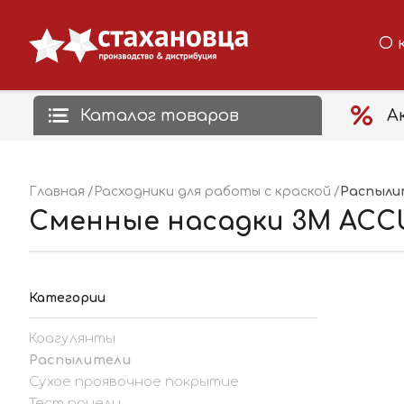
О 
Каталог товаров
А
Распыли
Главная
Расходники для работы с краской
Сменные насадки 3M ACCU
Категории
Коагулянты
Распылители
Сухое проявочное покрытие
Тест панели