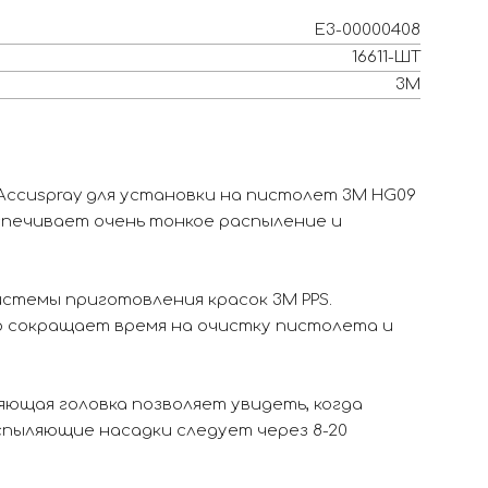
Е3-00000408
16611-ШТ
3M
ccuspray для установки на пистолет 3M HG09
еспечивает очень тонкое распыление и
стемы приготовления красок 3M PPS.
о сокращает время на очистку пистолета и
ющая головка позволяет увидеть, когда
пыляющие насадки следует через 8-20