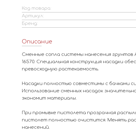
Код товара:
Артикул:
Бренд:
Описание
Сменные сопла системы нанесения грунтов A
16570. Специальная конструкция насадки об
превосходную растекаемость.
Насадки полностью совместимы с бачками си
Использование сменных насадок значительн
экономит материалы.
При промывке пистолета прозрачная распыля
пистолет полностью очистится. Менять рас
нанесений.