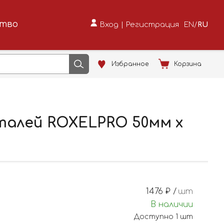
ство
Вход
|
Регистрация
EN
/
RU
Избранное
Корзина
талей ROXELPRO 50мм х
1476
₽ /
шт
В наличии
Доступно
1
шт