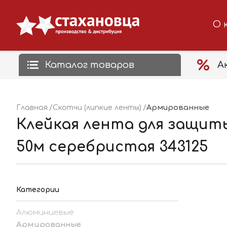
О 
Каталог товаров
А
Армированные
Главная
Скотчи (липкие ленты)
Клейкая лента для защит
50м серебристая 343125
Категории
Алюминиевые
Армированные