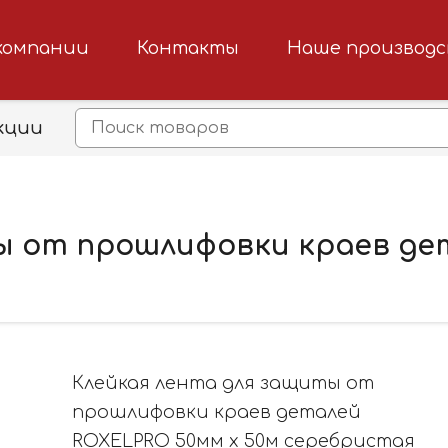
компании
Контакты
Наше производ
кции
ы от прошлифовки краев де
Клейкая лента для защиты от
прошлифовки краев деталей
ROXELPRO 50мм х 50м серебристая