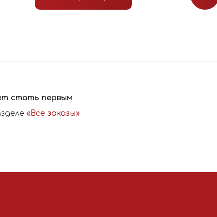
ет стать первым
азделе
«Все заказы»