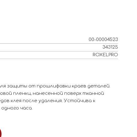
00-00004523
343125
ROXELPRO
для защиты от прошлифовки краев деталей.
вой пленки, нанесенной поверх тканной
едов клея после удаления. Устойчива к
одного часа.