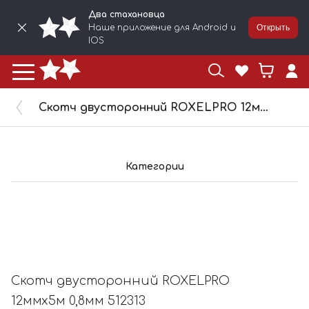
Два стахановца
Наше приложение для Android и
Открыть
IOS
Скотч двусторонний ROXELPRO 12ммх5м 0,8мм 512313
Категории
Скотч двусторонний ROXELPRO
12ммх5м 0,8мм 512313