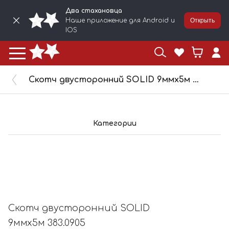
Два стахановца
Наше приложение для Android и
Открыть
IOS
Скотч двусторонний SOLID 9ммх5м 383.0905
Категории
Скотч двусторонний SOLID
9ммх5м 383.0905