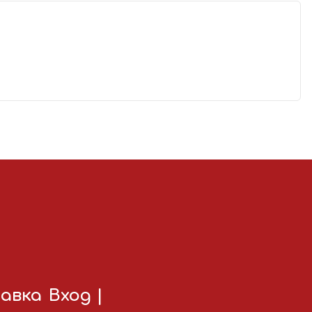
авка
Вход
|