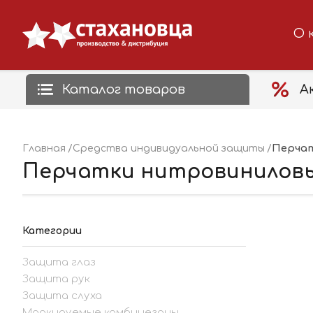
О 
Каталог товаров
А
Перча
Главная
Средства индивидуальной защиты
Перчатки нитровиниловые B
Категории
Защита глаз
Защита рук
Защита слуха
Маркируемые комбинезоны