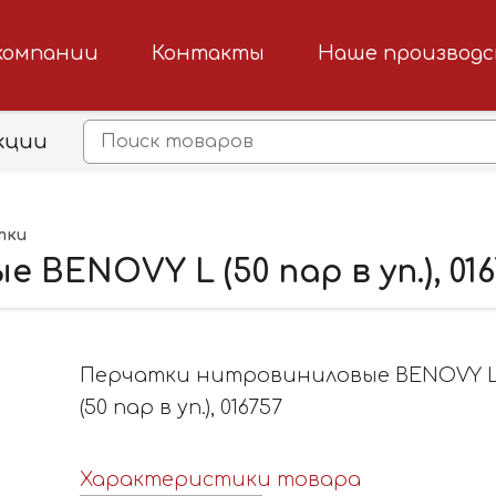
компании
Контакты
Наше производ
кции
тки
ENOVY L (50 пар в уп.), 016
Перчатки нитровиниловые BENOVY 
(50 пар в уп.), 016757
Характеристики товара