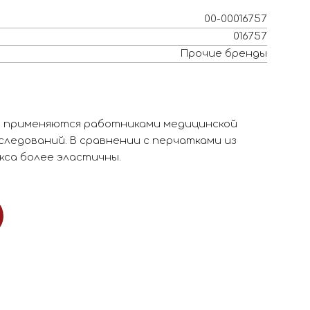
00-00016757
016757
Прочие бренды
 применяются работниками медицинской
следований. В сравнении с перчатками из
кса более эластичны.