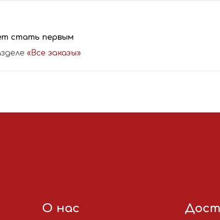
ет стать первым
азделе
«Все заказы»
О нас
Дост