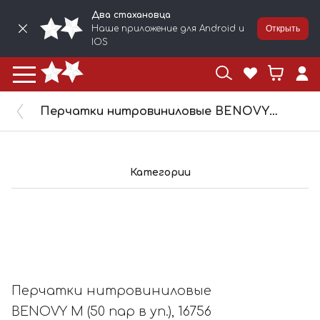
Два стахановца
Наше приложение для Android и
Открыть
IOS
Перчатки нитровиниловые BENOVY M (50 пар в уп.), 16756
Категории
Перчатки нитровиниловые
BENOVY M (50 пар в уп.), 16756