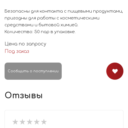
Безопасны для контакта с пищевыми продуктами,
пригодны для работы с косметическими
средствами и бытовой химией.
Количество: 50 пар в упаковке.
Цена по запросу
Под заказ
Сообщить о поступлении
Отзывы
★
★
★
★
★
★
★
★
★
★