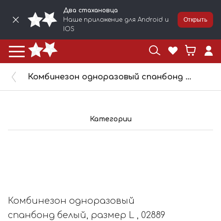
Два стахановца
Наше приложение для Android и
Открыть
IOS
Комбинезон одноразовый спанбонд белый, размер L , 02889
Категории
Комбинезон одноразовый
спанбонд белый, размер L , 02889