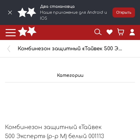
Два стахановца
Наше приложение для Android и
Открыть
IOS
Комбинезон защитный «Тайвек 500 Эксперт» (р-р M) белый 001113
Категории
Комбинезон защитный «Тайвек
500 Эксперт» (р-р M) белый 001113