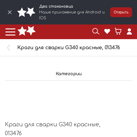
Два стахановца
Наше приложение для Android и
Открыть
IOS
Краги для сварки G340 красные, 013476
Категории
Краги для сварки G340 красные,
013476