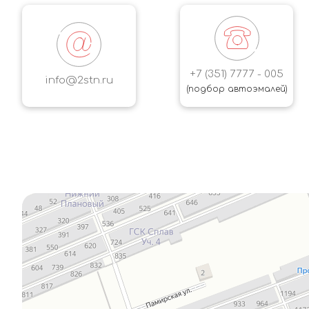
+7 (351) 7777 - 005
info@2stn.ru
(подбор автоэмалей)