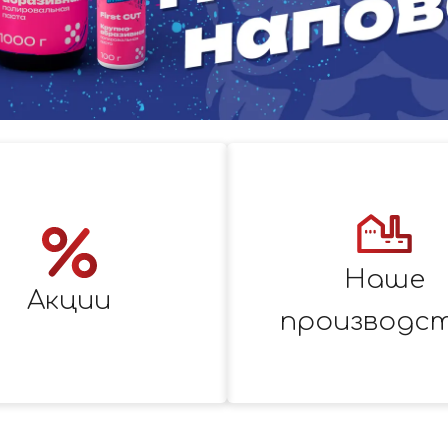
Наше
Акции
производс