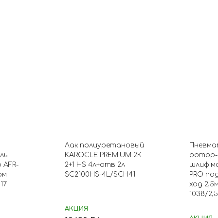
Лак полиуретановый
Пневма
ль
KAROCLE PREMIUM 2К
ротор-
 AFR-
2+1 HS 4л+отв 2л
шлиф.м
ом
SC2100HS-4L/SCH41
PRO по
17
ход 2,5м
1038/2,5
АКЦИЯ