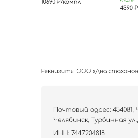
АКЦИЯ
10690
₽/
компл
4590
₽
Реквизиты ООО «Два стаханов
Почтовый адрес: 454081,
Челябинск, Турбинная ул., 
ИНН: 7447204818