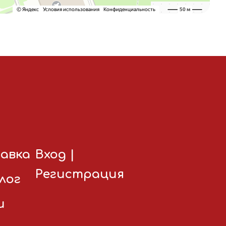
авка
Вход
|
Регистрация
лог
и