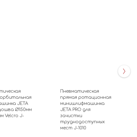
тическая
Пневматическая
орбитальная
прямая ротационная
ашинка JETA
минишлифмашинка
дошва Ø150мм
JETA PRO для
м Velcro J-
зачистки
труднодоступных
мест J-1010