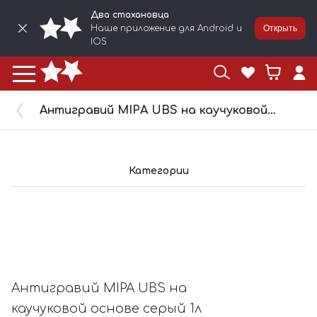
Два стахановца
Наше приложение для Android и
Открыть
IOS
Антигравий MIPA UBS на каучуковой основе серый 1л 256220000
Категории
Антигравий MIPA UBS на
каучуковой основе серый 1л