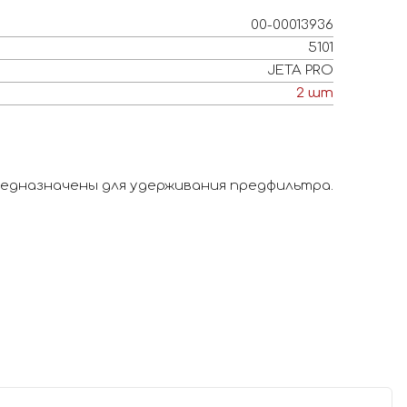
00-00013936
5101
JETA PRO
2
шт
редназначены для удерживания предфильтра.