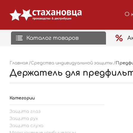
О 
Каталог товаров
А
Предфи
Главная
Средства индивидуальной защиты
Держатель для предфильт
Категории
Защита глаз
Защита рук
Защита слуха
Маркируемые комбинезоны