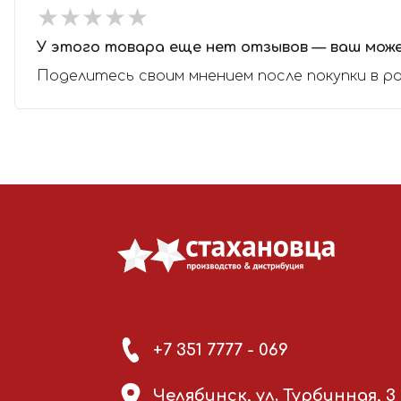
★
★
★
★
★
★
★
★
★
★
У этого товара еще нет отзывов — ваш мож
Поделитесь своим мнением после покупки в р
+7 351 7777 - 069
Челябинск, ул. Турбинная, 3