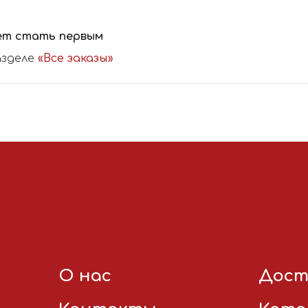
ет стать первым
азделе
«Все заказы»
О нас
Дост