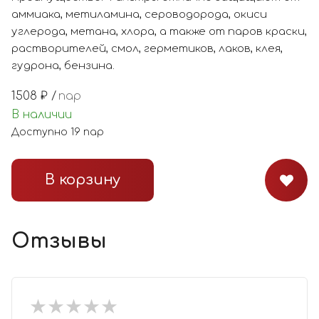
аммиака, метиламина, сероводорода, окиси
углерода, метана, хлора, а также от паров краски,
растворителей, смол, герметиков, лаков, клея,
гудрона, бензина.
1508
₽ /
пар
В наличии
Доступно
19
пар
В корзину
Отзывы
★
★
★
★
★
★
★
★
★
★