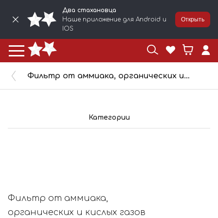
Два стахановца
Наше приложение для Android и
Открыть
IOS
Фильтр от аммиака, органических и кислых газов JETA PRO SAFETY 2шт/упак 6541
Категории
Фильтр от аммиака,
органических и кислых газов