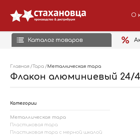
О 
Каталог товаров
А
Металлическая тара
Главная
Тара
Флакон алюминиевый 24/410
Категории
Металлическая тара
Пластиковая тара
Пластиковая тара с мерной шкалой