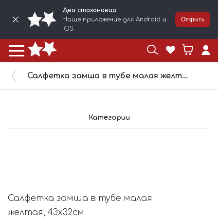
Два стахановца
Наше приложение для Android и
Открыть
IOS
Салфетка замша в тубе малая желтая, 43х32см
Категории
Салфетка замша в тубе малая
желтая, 43х32см