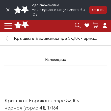
Два стахановца
Наше приложение для Android и
Открыть
IOS
Крышка к Евроканистре 5л,10л черная (горло 41), 17164
Категории
Крышка к Евроканистре 5л,10л
черная (горло 41), 17164