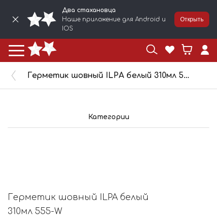
Два стахановца
Наше приложение для Android и
Открыть
IOS
Герметик шовный ILPA белый 310мл 555-W
Категории
Герметик шовный ILPA белый
310мл 555-W