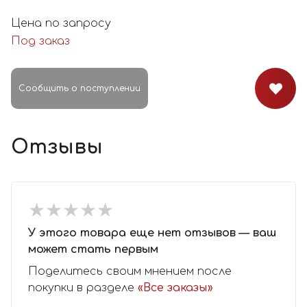
Цена по запросу
Под заказ
Сообщить о поступлении
Отзывы
★
★
★
★
★
★
★
★
★
★
У этого товара еще нет отзывов — ваш
может стать первым
Поделитесь своим мнением после
покупки в разделе
«Все заказы»