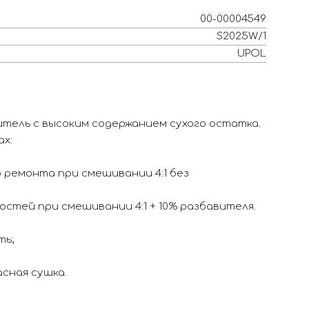
00-00004549
S2025W/1
UPOL
тель с высоким содержанием сухого остатка.
ах:
о ремонта при смешивании 4:1 без
остей при смешивании 4:1 + 10% разбавителя.
ть;
асная сушка.