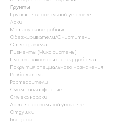
Грунты
Грунты в аэрозольной упаковке
Лаки
Матирующие добавки
Обезжириватели/Очистители
Отвердители
Пигменты (Микс системы)
Пластификаторы и спец. добавки
Покрытия специального назначения
Разбавители
Растворители
Смолы полиэфирные
Смывка краски
Лаки в аэрозольной упаковке
Отдушки
Биндеры