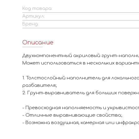
Код товара:
Артикул:
Бренд:
Описание
Двухкомпонентный акриловый грунт-наполни
Может использоваться в нескольких вариант
1. Толстослойный наполнитель для локальног
разбавителя;
2. Грунт-выравниватель для больших поверхн
- Превосходная наполняемость и укрывистос
- Отличные выравнивающие свойства;
- Возможна воздушная, камерная или инфракр