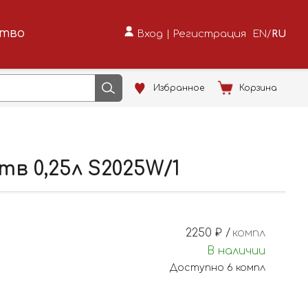
ство
Вход
|
Регистрация
EN
/
RU
Избранное
Корзина
в 0,25л S2025W/1
2250
₽ /
компл
В наличии
Доступно
6
компл