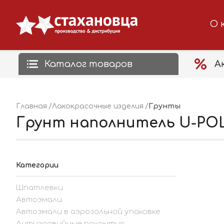
О 
Каталог товаров
А
Грунты
Главная
Лакокрасочные изделия
Грунт наполнитель U-POL S
Категории
Шпатлевки
Автоэмали
Автоэмали в аэрозольной упаковке
Антигравийные покрытия