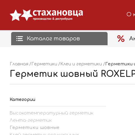
О 
Каталог товаров
А
Герметики 
Главная
Герметики
Клеи и герметики
Герметик шовный ROXELPR
Категории
Высокотемпературный герметик
Лента-герметик
Герметики шовные
Клей герметик для кухонных