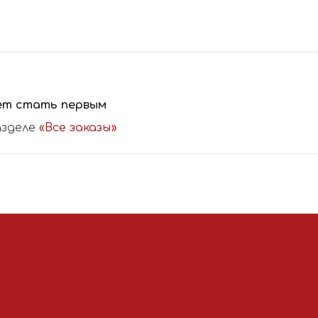
ет стать первым
азделе
«Все заказы»