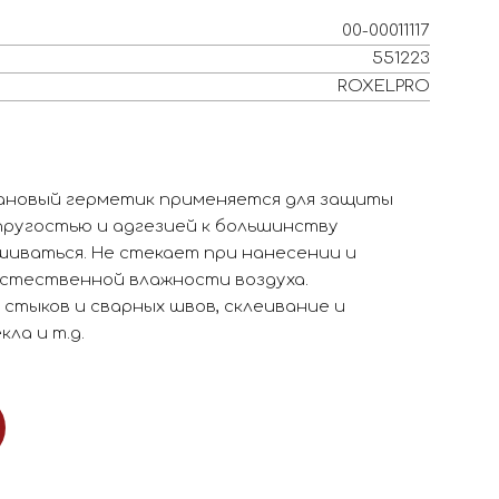
00-00011117
551223
ROXELPRO
новый герметик применяется для защиты
пругостью и адгезией к большинству
иваться. Не стекает при нанесении и
стественной влажности воздуха.
стыков и сварных швов, склеивание и
ла и т.д.