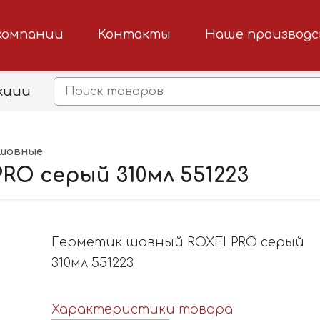
компании
Контакты
Наше производ
кции
шовные
O серый 310мл 551223
Герметик шовный ROXELPRO серый
310мл 551223
Характеристики товара