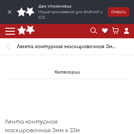
Два стахановца
Наше приложение для Android и
Открыть
IOS
Лента контурная маскировочная 3мм х 33м голубая 8293592
Категории
Лента контурная
маскировочная 3мм х 33м