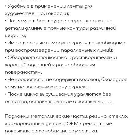
• Удобные в применении ленты для
художественной окраски;
• Позволяют без труда воспроизводить на
детали длинные прямые контуры различной
ширины;
• Имеют ровные и гладкие края, что необходимо
при воспроизведении параллельных линий;
• Обладают стойкостью к растворителям и
хорошей адгезией к разнообразным
поверхностям;
• Не крошатся и не содержат волокон, благодаря
чему не загрязняют зону окраски;
• После цикла высушивания удаляются без
остатка, оставляя четкие и чистые линии.
Подложки: металлические части, резина, стекло,
хромированные детали, OEM / ремонтные
покрытия, автомобильные пластики.