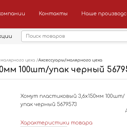
компании
Контакты
Наше производ
кции
Аксессуары/малярного цеха
малярного цеха
0мм 100шт/упак черный 5679
Хомут пластиковый 3,6х150мм 100шт/
упак черный 5679573
Характеристики товара