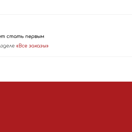
ет стать первым
азделе
«Все заказы»