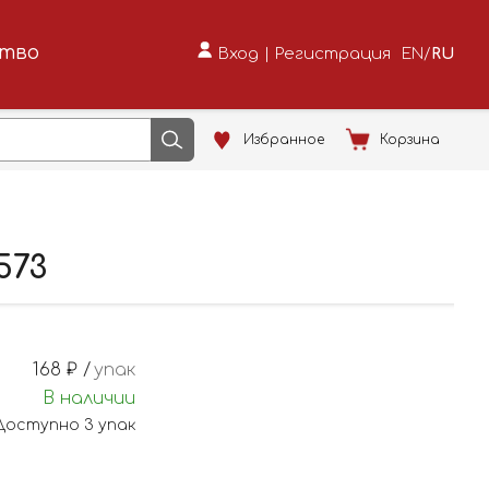
ство
Вход
|
Регистрация
EN
/
RU
Избранное
Корзина
573
168
₽ /
упак
В наличии
Доступно
3
упак