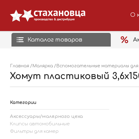
О 
Каталог товаров
А
Главная
Малярка
Вспомогательные материалы для 
Хомут пластиковый 3,6х15
Категории
Аксессуары/малярного цеха
Клипсы автомобильные
Фильтры для камер