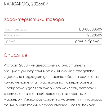
KANGAROO, 2328609
Характеристики товара
Код товара:
Е3-00000609
Артикул:
2328609
Бренд:
Прочие бренды
Описание
Profoam 2000 - универсальный очиститель.
Мощное универсальное очищающее средство.
Идеально подходит для чистки обивки салона из
кожзаменителя и пластиковых поверхностей.
Прекрасно удаляет следы от наклеек, остатки
скотча, а также изображения, нанесенные
маркером. Легко разлагает и удаляет пятна жира,
прилипшую техническую смазку и грязь вокруг