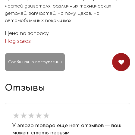
частей двигателя, различных технических
деталей, запчастей, на полу цехов, на
автомобильных покрышках.
Цена по запросу
Под заказ
Сообщить о поступлении
Отзывы
★
★
★
★
★
★
★
★
★
★
У этого товара еще нет отзывов — ваш
может стать первым