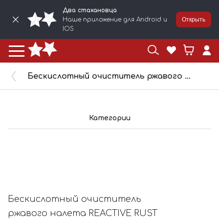
Два стахановца
Наше приложение для Android и
Открыть
IOS
Бескислотный очиститель ржавого налета REACTIVE RUST REMOVER 500г. KOCHCHEMIE 359500
Категории
Бескислотный очиститель
ржавого налета REACTIVE RUST