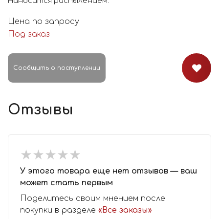
Наносится распылением.
Цена по запросу
Под заказ
Сообщить о поступлении
Отзывы
★
★
★
★
★
★
★
★
★
★
У этого товара еще нет отзывов — ваш
может стать первым
Поделитесь своим мнением после
покупки в разделе
«Все заказы»