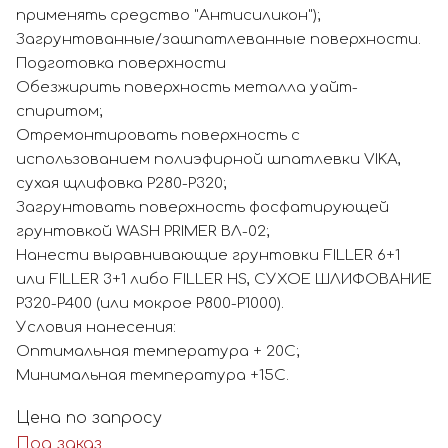
применять средство "Антисиликон");
Загрунтованные/зашпатлеванные поверхности.
Подготовка поверхности
Обезжирить поверхность металла уайт-
спиритом;
Отремонтировать поверхность с
использованием полиэфирной шпатлевки VIKA,
сухая щлифовка P280-P320;
Загрунтовать поверхность фосфатирующей
грунтовкой WASH PRIMER ВЛ-02;
Нанести выравнивающие грунтовки FILLER 6+1
или FILLER 3+1 либо FILLER HS, СУХОЕ ШЛИФОВАНИЕ
P320-P400 (или мокрое Р800-Р1000).
Условия нанесения:
Оптимальная температура + 20С;
Минимальная температура +15С.
Цена по запросу
Под заказ