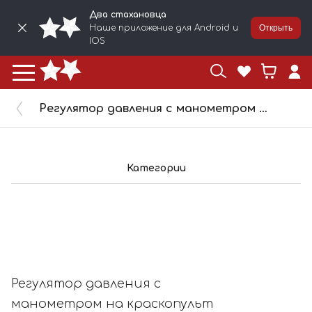
Два стахановца
Наше приложение для Android и
Открыть
IOS
Регулятор давления c манометром на краскопульт AR-805
Категории
Регулятор давления c
манометром на краскопульт