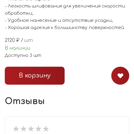
- Легкость шлифования для увеличения скорости
обработки;
- Удобное нанесение и отсутствие усадки;
- Хорошая адгезия к большинству поверхностей.
2120
₽ /
шт
В наличии
Доступно
3
шт
В корзину
Отзывы
★
★
★
★
★
★
★
★
★
★