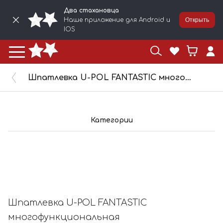
Два стахановца
Наше приложение для Android и
Открыть
IOS
Шпатлевка U-POL FANTASTIC многофункциональная ультралегкая 1,4л FANTL/2
Категории
Шпатлевка U-POL FANTASTIC
многофункциональная