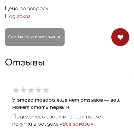
Цена по запросу
Под заказ
Сообщить о поступлении
Отзывы
★
★
★
★
★
★
★
★
★
★
У этого товара еще нет отзывов — ваш
может стать первым
Поделитесь своим мнением после
покупки в разделе
«Все заказы»