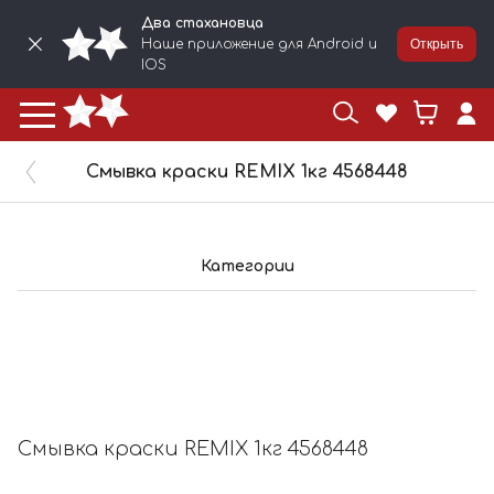
Два стахановца
Наше приложение для Android и
Открыть
IOS
Смывка краски REMIX 1кг 4568448
Категории
Смывка краски REMIX 1кг 4568448