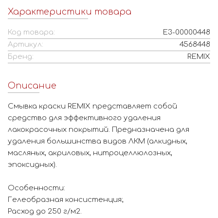
Характеристики товара
Код товара:
Е3-00000448
Артикул:
4568448
Бренд:
REMIX
Описание
Смывка краски REMIX представляет собой
средство для эффективного удаления
лакокрасочных покрытий. Предназначена для
удаления большинства видов ЛКМ (алкидных,
масляных, акриловых, нитроцеллюлозных,
эпоксидных).
Особенности:
Гелеобразная консистенция;
Расход до 250 г/м2.