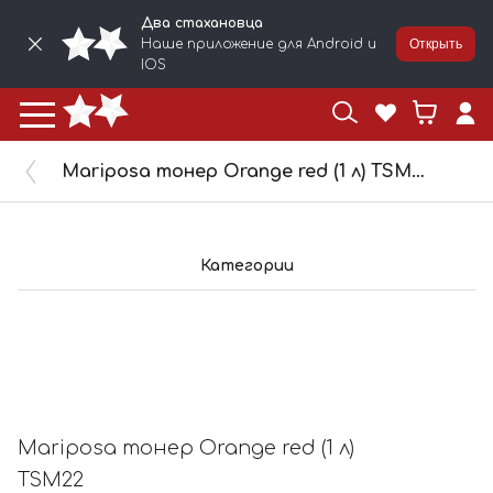
Два стахановца
Наше приложение для Android и
Открыть
IOS
Mariposa тонер Orange red (1 л) TSM22
Категории
Mariposa тонер Orange red (1 л)
TSM22