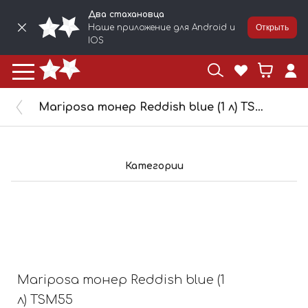
Два стахановца
Наше приложение для Android и
Открыть
IOS
Mariposa тонер Reddish blue (1 л) TSM55
Категории
Mariposa тонер Reddish blue (1
л) TSM55