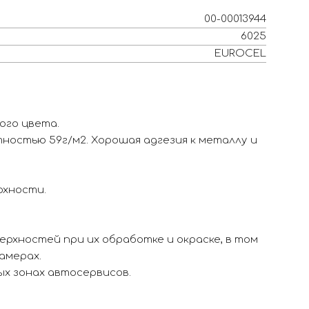
00-00013944
6025
EUROCEL
ого цвета.
ностью 59г/м2. Хорошая адгезия к металлу и
рхности.
рхностей при их обработке и окраске, в том
амерах.
ых зонах автосервисов.