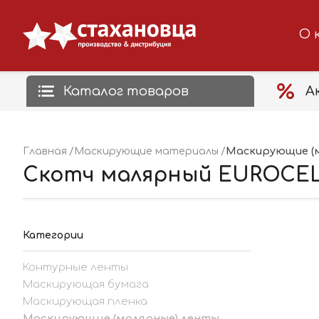
О 
Каталог товаров
А
Маскирующие (
Главная
Маскирующие материалы
Скотч малярный EUROCEL 
Категории
Контурные ленты
Маскирующая бумага
Маскирующая пленка
Маскирующие (малярные) ленты