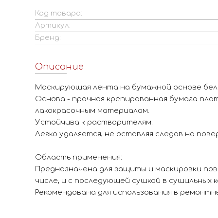
Код товара:
Артикул:
Бренд:
Описание
Маскирующая лента на бумажной основе бел
Основа - прочная крепированная бумага плот
лакокрасочным материалам.
Устойчива к растворителям.
Легко удаляется, не оставляя следов на пове
Область применения:
Предназначена для защиты и маскировки пове
числе, и с последующей сушкой в сушильных к
Рекомендована для использования в ремонтн