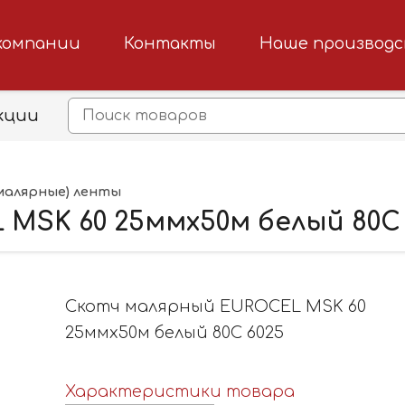
компании
Контакты
Наше производ
кции
малярные) ленты
MSK 60 25ммx50м белый 80С 
Скотч малярный EUROCEL MSK 60
25ммx50м белый 80С 6025
Характеристики товара