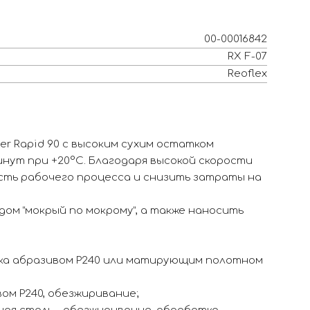
00-00016842
RX F-07
Reoflex
r Rapid 90 с высоким сухим остатком
нут при +20°С. Благодаря высокой скорости
сть рабочего процесса и снизить затраты на
дом “мокрый по мокрому”, а также наносить
ка абразивом Р240 или матирующим полотном
ом Р240, обезжиривание;