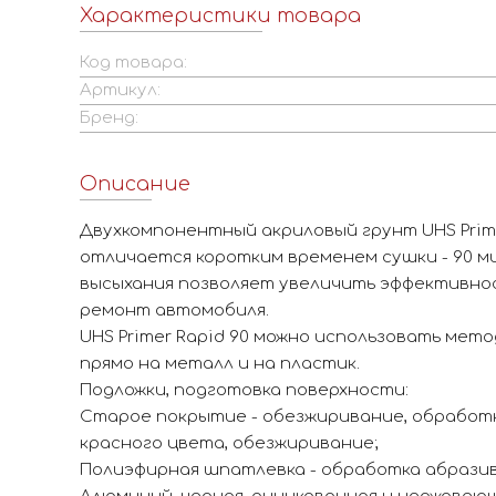
Характеристики товара
Код товара:
Артикул:
Бренд:
Описание
Двухкомпонентный акриловый грунт UHS Prime
отличается коротким временем сушки - 90 ми
высыхания позволяет увеличить эффективно
ремонт автомобиля.
UHS Primer Rapid 90 можно использовать мето
прямо на металл и на пластик.
Подложки, подготовка поверхности:
Старое покрытие - обезжиривание, обработ
красного цвета, обезжиривание;
Полиэфирная шпатлевка - обработка абразив