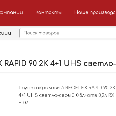
компании
Контакты
Наше производ
кции
APID 90 2К 4+1 UHS светло-с
Грунт акриловый REOFLEX RAPID 90 2К
4+1 UHS светло-серый 0,8л+отв 0,2л RX
F-07