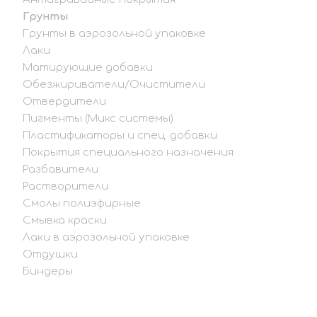
Грунты
Грунты в аэрозольной упаковке
Лаки
Матирующие добавки
Обезжириватели/Очистители
Отвердители
Пигменты (Микс системы)
Пластификаторы и спец. добавки
Покрытия специального назначения
Разбавители
Растворители
Смолы полиэфирные
Смывка краски
Лаки в аэрозольной упаковке
Отдушки
Биндеры