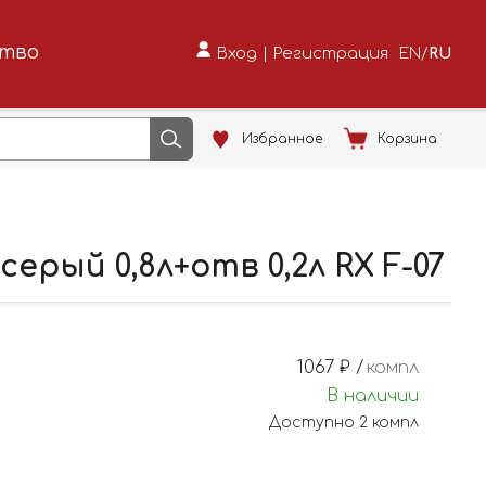
ство
Вход
|
Регистрация
EN
/
RU
Избранное
Корзина
ерый 0,8л+отв 0,2л RX F-07
1067
₽ /
компл
В наличии
Доступно
2
компл