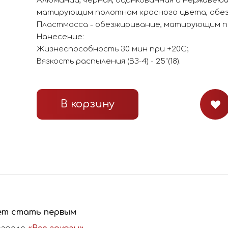
Алюминий, черная, оцинкованная и нержавею
матирующим полотном красного цвета, обе
Пластмасса - обезжиривание, матирующим п
Нанесение:
Жизнеспособность 30 мин при +20С;
Вязкость распыления (ВЗ-4) - 25"(18).
В корзину
ет стать первым