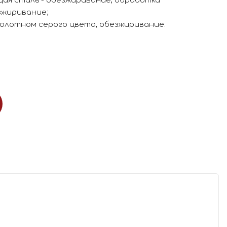
щая сталь - обезжиривание, обработка
зжиривание;
олотном серого цвета, обезжиривание.