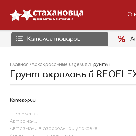
О 
Каталог товаров
А
Грунты
Главная
Лакокрасочные изделия
Грунт акриловый REOFLEX R
Категории
Шпатлевки
Автоэмали
Автоэмали в аэрозольной упаковке
Антигравийные покрытия