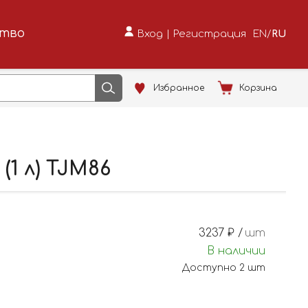
ство
Вход
|
Регистрация
EN
/
RU
Избранное
Корзина
(1 л) TJM86
3237
₽ /
шт
В наличии
Доступно
2
шт