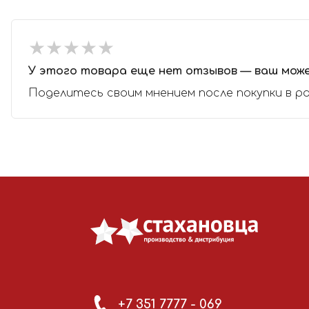
★
★
★
★
★
★
★
★
★
★
У этого товара еще нет отзывов — ваш мож
Поделитесь своим мнением после покупки в р
+7 351 7777 - 069