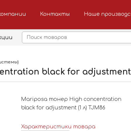
компании
Контакты
Наше производ
кции
истемы)
tration black for adjustment 
Mariposa тонер High concentration
black for adjustment (1 л) TJM86
Характеристики товара