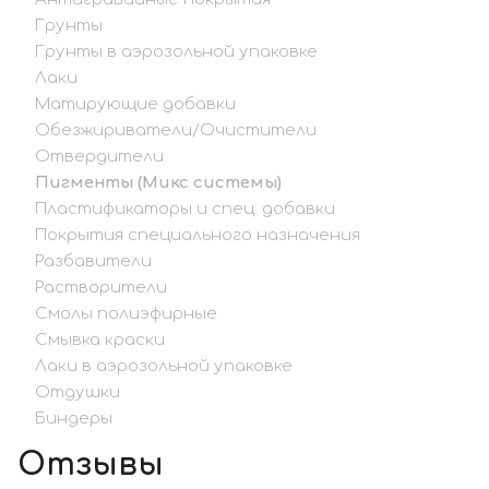
Грунты
Грунты в аэрозольной упаковке
Лаки
Матирующие добавки
Обезжириватели/Очистители
Отвердители
Пигменты (Микс системы)
Пластификаторы и спец. добавки
Покрытия специального назначения
Разбавители
Растворители
Смолы полиэфирные
Смывка краски
Лаки в аэрозольной упаковке
Отдушки
Биндеры
Отзывы