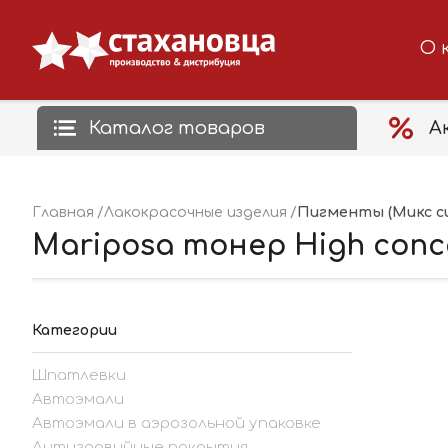
О 
Каталог товаров
А
Пигменты (Микс с
Главная
Лакокрасочные изделия
Mariposa тонер High concen
Категории
Шпатлевки
Автоэмали
Автоэмали в аэрозольной упаковке
Антигравийные покрытия