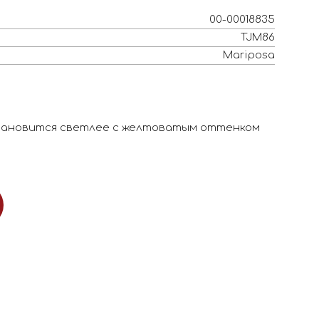
00-00018835
TJM86
Mariposa
становится светлее с желтоватым оттенком