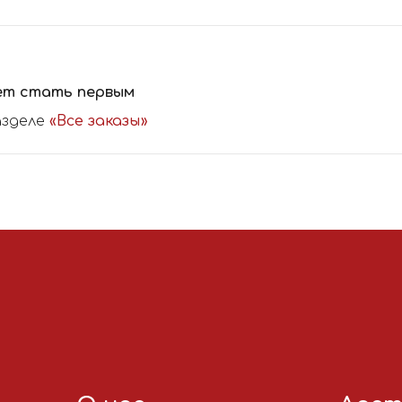
ет стать первым
азделе
«Все заказы»