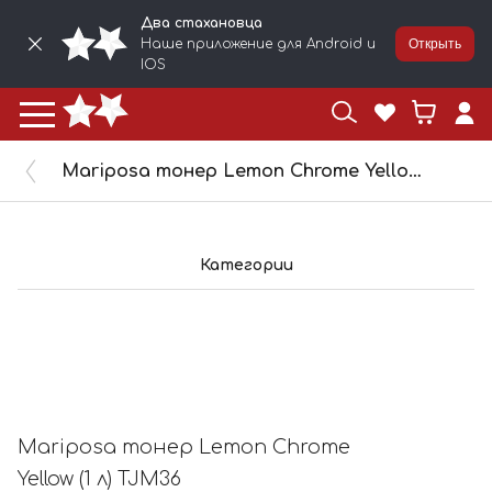
Два стахановца
Наше приложение для Android и
Открыть
IOS
Mariposa тонер Lemon Chrome Yellow (1 л) TJM36
Категории
Mariposa тонер Lemon Chrome
Yellow (1 л) TJM36