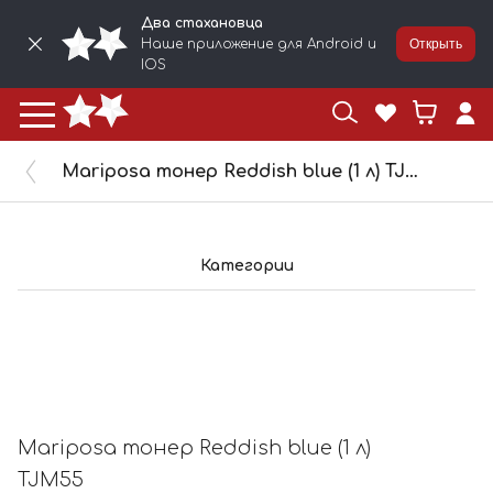
Два стахановца
Наше приложение для Android и
Открыть
IOS
Mariposa тонер Reddish blue (1 л) TJM55
Категории
Mariposa тонер Reddish blue (1 л)
TJM55