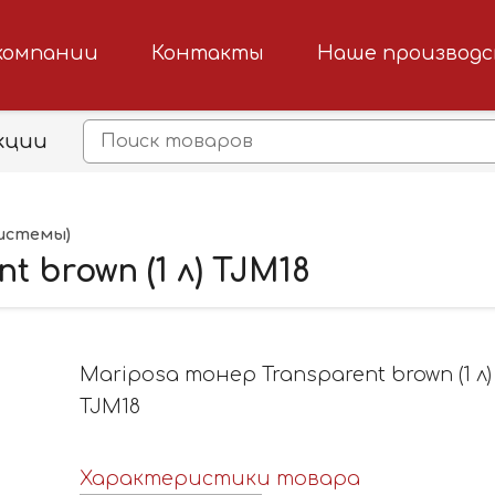
компании
Контакты
Наше производ
кции
истемы)
 brown (1 л) TJM18
Mariposa тонер Transparent brown (1 л)
TJM18
Характеристики товара