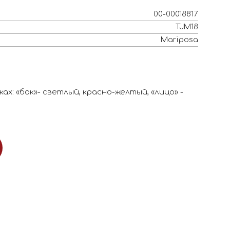
00-00018817
TJM18
Mariposa
х: «бок»- светлый, красно-желтый, «лицо» -