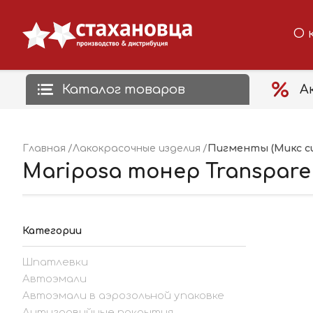
О 
Каталог товаров
А
Пигменты (Микс с
Главная
Лакокрасочные изделия
Mariposa тонер Transparent
Категории
Шпатлевки
Автоэмали
Автоэмали в аэрозольной упаковке
Антигравийные покрытия