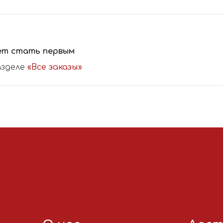
ет стать первым
азделе
«Все заказы»