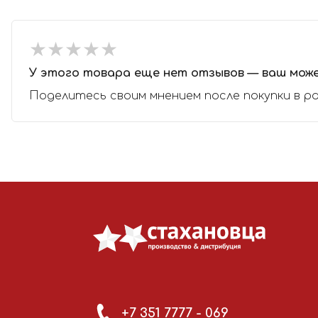
★
★
★
★
★
★
★
★
★
★
У этого товара еще нет отзывов — ваш мож
Поделитесь своим мнением после покупки в р
+7 351 7777 - 069