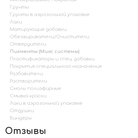
Грунты
Грунты в аэрозольной упаковке
Лаки
Матирующие добавки
Обезжириватели/Очистители
Отвердители
Пигменты (Микс системы)
Пластификаторы и спец. добавки
Покрытия специального назначения
Разбавители
Растворители
Смолы полиэфирные
Смывка краски
Лаки в аэрозольной упаковке
Отдушки
Биндеры
Отзывы