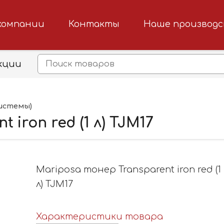
компании
Контакты
Наше производ
кции
истемы)
iron red (1 л) TJM17
Mariposa тонер Transparent iron red (1
л) TJM17
Характеристики товара