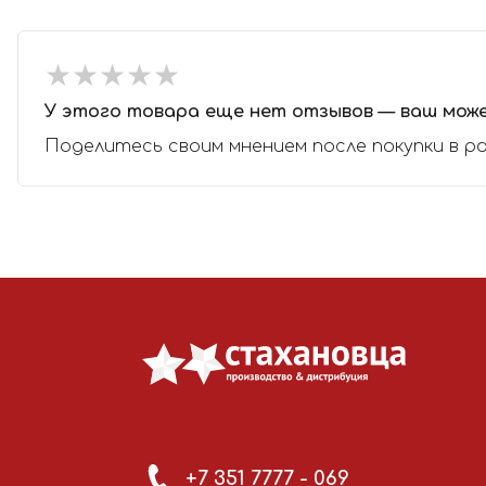
★
★
★
★
★
★
★
★
★
★
У этого товара еще нет отзывов — ваш мож
Поделитесь своим мнением после покупки в р
+7 351 7777 - 069