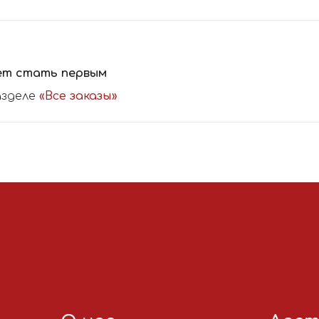
ет стать первым
азделе
«Все заказы»