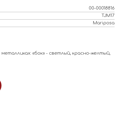
00-00018816
TJM17
Mariposa
металликах: «бок» - светлый, красно-желтый,