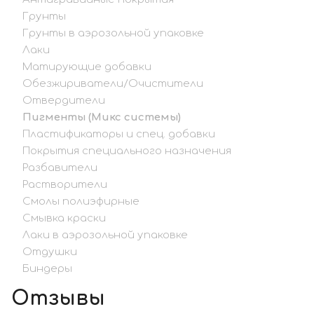
Грунты
Грунты в аэрозольной упаковке
Лаки
Матирующие добавки
Обезжириватели/Очистители
Отвердители
Пигменты (Микс системы)
Пластификаторы и спец. добавки
Покрытия специального назначения
Разбавители
Растворители
Смолы полиэфирные
Смывка краски
Лаки в аэрозольной упаковке
Отдушки
Биндеры
Отзывы