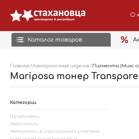
О 
Каталог товаров
А
Пигменты (Микс с
Главная
Лакокрасочные изделия
Mariposa тонер Transparent 
Категории
Шпатлевки
Автоэмали
Автоэмали в аэрозольной упаковке
Антигравийные покрытия